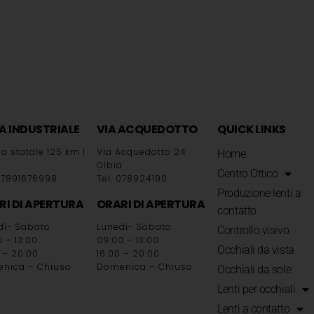
A INDUSTRIALE
VIA ACQUEDOTTO
QUICK LINKS
a statale 125 km 1
Via Acquedotto 24
Home
a
Olbia
Centro Ottico
 07891676998
Tel. 078924190
Produzione lenti a
RI DI APERTURA
ORARI DI APERTURA
contatto
dì- Sabato
Lunedì- Sabato
Controllo visivo
 – 13:00
09:00 – 13:00
Occhiali da vista
 – 20:00
16:00 – 20:00
nica – Chiuso
Domenica – Chiuso
Occhiali da sole
Lenti per occhiali
Lenti a contatto