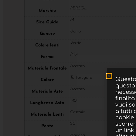
PERSOL
Marchio
M
Size Guide
Uomo
Genere
Verde
Colore lenti
Pilot
Forma
Acetato
Materiale frontale
Tartarugato
Questo 
Colore
questo 
Acetato
necessa
Materiale Aste
finalità
140
Lunghezza Asta
vuoi sa
a tutti
Cristallo
Materiale Lenti
cookie
scorre
20
Ponte
un link
Havana