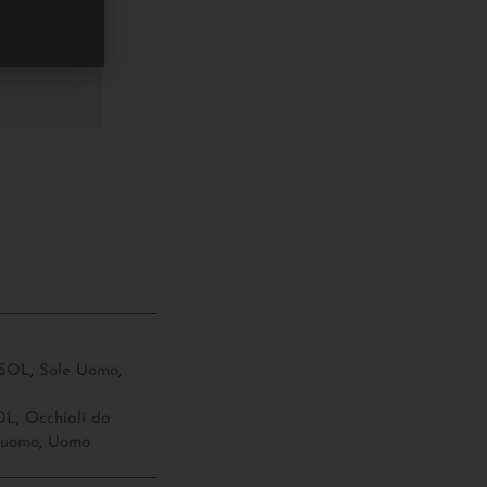
SOL
,
Sole Uomo
,
OL
,
Occhiali da
 uomo
,
Uomo