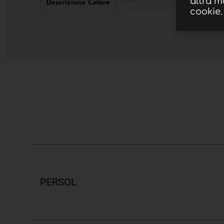
altra m
Descrizione Colore
cookie.
PERSOL