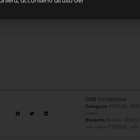
aniera, acconsenti all'uso dei
COD
713132003343
Categorie
PERSOL
,
PER
Uomo
Etichette
Brands >PERS
sole uomo>PERSOL
,
sole