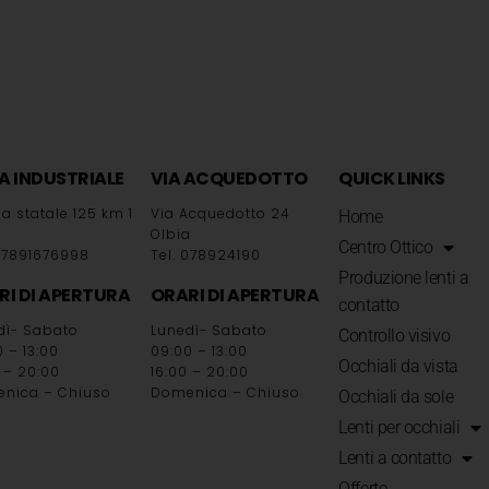
A INDUSTRIALE
VIA ACQUEDOTTO
QUICK LINKS
a statale 125 km 1
Via Acquedotto 24
Home
a
Olbia
Centro Ottico
 07891676998
Tel. 078924190
Produzione lenti a
RI DI APERTURA
ORARI DI APERTURA
contatto
dì- Sabato
Lunedì- Sabato
Controllo visivo
 – 13:00
09:00 – 13:00
Occhiali da vista
 – 20:00
16:00 – 20:00
nica – Chiuso
Domenica – Chiuso
Occhiali da sole
Lenti per occhiali
Lenti a contatto
Offerte