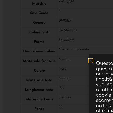
RAY-BAN
Marchio
L
Size Guide
UNISEX
Genere
Blu Sfumato
Colore lenti
Squadrata
Forma
Nero su trasparente
Descrizione Colore
Acetato
Materiale frontale
Questo 
questo 
Nero
Colore
necessa
Acetato
finalità
Materiale Aste
vuoi sa
150
a tutti
Lunghezza Asta
cookie
Cristallo
Materiale Lenti
scorre
un link
22
Ponte
altra m